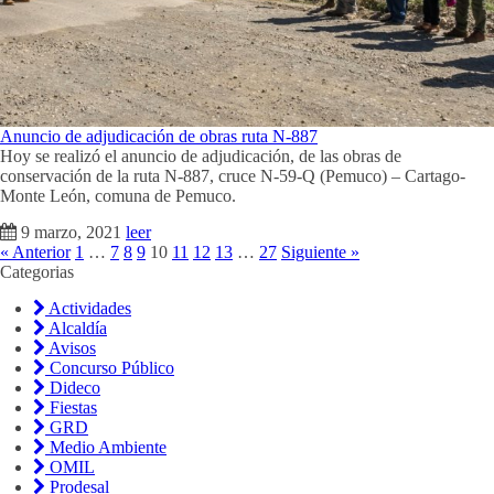
Anuncio de adjudicación de obras ruta N-887
Hoy se realizó el anuncio de adjudicación, de las obras de
conservación de la ruta N-887, cruce N-59-Q (Pemuco) – Cartago-
Monte León, comuna de Pemuco.
9 marzo, 2021
leer
« Anterior
1
…
7
8
9
10
11
12
13
…
27
Siguiente »
Categorias
Actividades
Alcaldía
Avisos
Concurso Público
Dideco
Fiestas
GRD
Medio Ambiente
OMIL
Prodesal