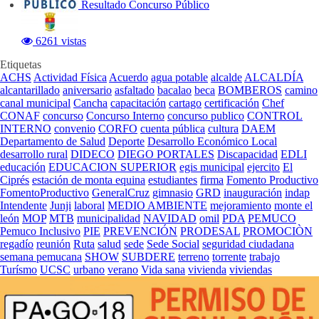
Resultado Concurso Público
6261 vistas
Etiquetas
ACHS
Actividad Física
Acuerdo
agua potable
alcalde
ALCALDÍA
alcantarillado
aniversario
asfaltado
bacalao
beca
BOMBEROS
camino
canal municipal
Cancha
capacitación
cartago
certificación
Chef
CONAF
concurso
Concurso Interno
concurso publico
CONTROL
INTERNO
convenio
CORFO
cuenta pública
cultura
DAEM
Departamento de Salud
Deporte
Desarrollo Económico Local
desarrollo rural
DIDECO
DIEGO PORTALES
Discapacidad
EDLI
educación
EDUCACION SUPERIOR
egis municipal
ejercito
El
Ciprés
estación de monta equina
estudiantes
firma
Fomento Productivo
FomentoProductivo
GeneralCruz
gimnasio
GRD
inauguración
indap
Intendente
Junji
laboral
MEDIO AMBIENTE
mejoramiento
monte el
león
MOP
MTB
municipalidad
NAVIDAD
omil
PDA
PEMUCO
Pemuco Inclusivo
PIE
PREVENCIÓN
PRODESAL
PROMOCIÒN
regadío
reunión
Ruta
salud
sede
Sede Social
seguridad ciudadana
semana pemucana
SHOW
SUBDERE
terreno
torrente
trabajo
Turísmo
UCSC
urbano
verano
Vida sana
vivienda
viviendas