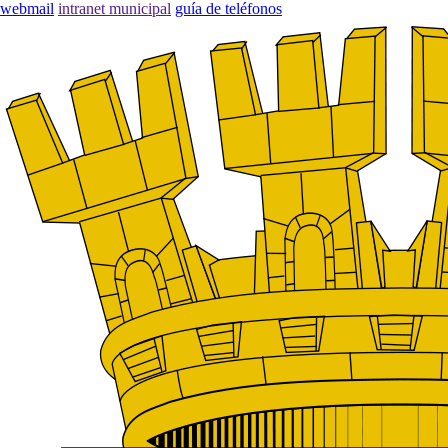
webmail
intranet municipal
guía de teléfonos