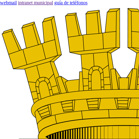
webmail
intranet municipal
guía de teléfonos