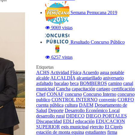
Semana Pemucana 2019
9069 vistas
Resultado Concurso Público
6257 vistas
Etiquetas
ACHS
Actividad Física
Acuerdo
agua potable
alcalde
ALCALDÍA
alcantarillado
aniversario
asfaltado
bacalao
beca
BOMBEROS
camino
canal
municipal
Cancha
capacitación
cartago
certificación
Chef
CONAF
concurso
Concurso Interno
concurso
publico
CONTROL INTERNO
convenio
CORFO
cuenta pública
cultura
DAEM
Departamento de
Salud
Deporte
Desarrollo Económico Local
desarrollo rural
DIDECO
DIEGO PORTALES
Discapacidad
EDLI
educación
EDUCACION
SUPERIOR
egis municipal
ejercito
El Ciprés
estación de monta equina
estudiantes
firma