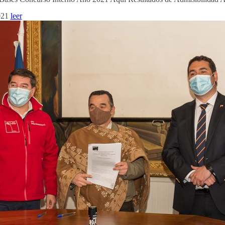
021
leer