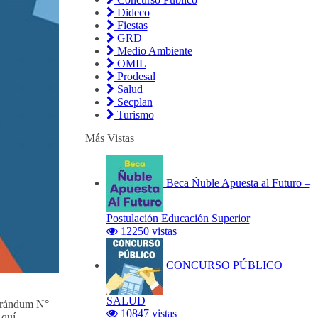
Dideco
Fiestas
GRD
Medio Ambiente
OMIL
Prodesal
Salud
Secplan
Turismo
Más Vistas
Beca Ñuble Apuesta al Futuro –
Postulación Educación Superior
12250 vistas
CONCURSO PÚBLICO
SALUD
morándum N°
10847 vistas
Aquí