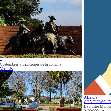
Costumbres y tradiciones de la comuna
Ver más
Alcaldía
CONCURSO IN
La Ilustre Munic
0100/2021 Aquí 