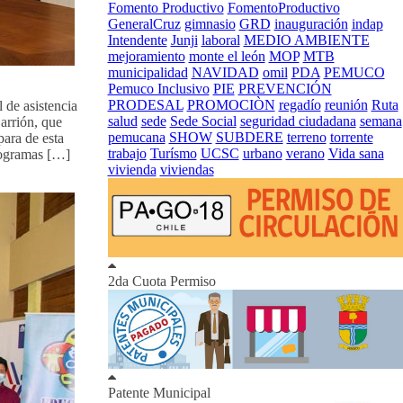
Fomento Productivo
FomentoProductivo
GeneralCruz
gimnasio
GRD
inauguración
indap
Intendente
Junji
laboral
MEDIO AMBIENTE
mejoramiento
monte el león
MOP
MTB
municipalidad
NAVIDAD
omil
PDA
PEMUCO
Pemuco Inclusivo
PIE
PREVENCIÓN
PRODESAL
PROMOCIÒN
regadío
reunión
Ruta
 de asistencia
salud
sede
Sede Social
seguridad ciudadana
semana
arrión, que
pemucana
SHOW
SUBDERE
terreno
torrente
para de esta
trabajo
Turísmo
UCSC
urbano
verano
Vida sana
rogramas […]
vivienda
viviendas
2da Cuota Permiso
Patente Municipal