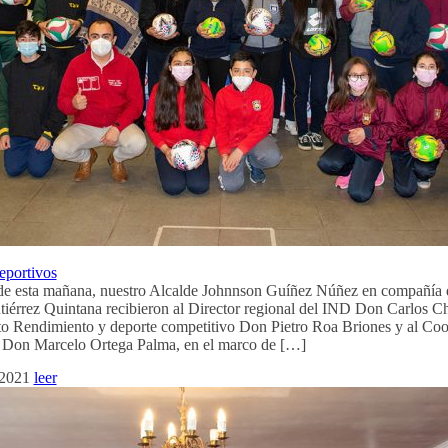
eportivos
 de esta mañana, nuestro Alcalde Johnnson Guíñez Núñez en compañí
érrez Quintana recibieron al Director regional del IND Don Carlos C
o Rendimiento y deporte competitivo Don Pietro Roa Briones y al Coo
 Don Marcelo Ortega Palma, en el marco de […]
 2021
leer