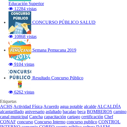
Educación Superior
12284 vistas
CONCURSO PÚBLICO SALUD
10868 vistas
Semana Pemucana 2019
9104 vistas
Resultado Concurso Público
6262 vistas
Etiquetas
ACHS
Actividad Física
Acuerdo
agua potable
alcalde
ALCALDÍA
alcantarillado
aniversario
asfaltado
bacalao
beca
BOMBEROS
camino
canal municipal
Cancha
capacitación
cartago
certificación
Chef
CONAF
concurso
Concurso Interno
concurso publico
CONTROL
INTERNO
convenio
CORFO
cuenta pública
cultura
DAEM