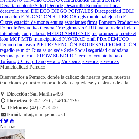
Departamento de Salud
Deporte
Desarrollo Económico Local
desarrollo rural
DIDECO
DIEGO PORTALES
Discapacidad
EDLI
educación
EDUCACION SUPERIOR
egis municipal
ejercito
El
Ciprés
estación de monta equina
estudiantes
firma
Fomento Productivo
FomentoProductivo
GeneralCruz
gimnasio
GRD
inauguración
indap
Intendente
Junji
laboral
MEDIO AMBIENTE
mejoramiento
monte el
león
MOP
MTB
municipalidad
NAVIDAD
omil
PDA
PEMUCO
Pemuco Inclusivo
PIE
PREVENCIÓN
PRODESAL
PROMOCIÒN
regadío
reunión
Ruta
salud
sede
Sede Social
seguridad ciudadana
semana pemucana
SHOW
SUBDERE
terreno
torrente
trabajo
Turísmo
UCSC
urbano
verano
Vida sana
vivienda
viviendas
Municipalidad Pemuco
Bienvenidos a Pemuco, donde la calidez de nuestra gente, nuestras
tradiciones y nuestro entorno invitan a quedarse y disfrutar de ella.
Dirección:
San Martín #498
Horarios:
8:30-13:30 y 14:10-17:30
Teléfonos:
(42) 225 9500
Email:
info@munipemuco.cl
Noticias