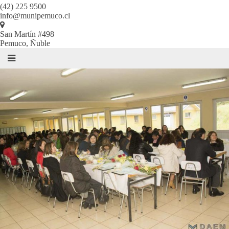
(42) 225 9500
info@munipemuco.cl
San Martín #498
Pemuco, Ñuble