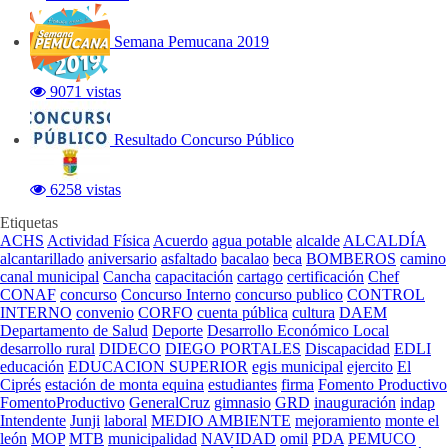
Semana Pemucana 2019
9071 vistas
Resultado Concurso Público
6258 vistas
Etiquetas
ACHS
Actividad Física
Acuerdo
agua potable
alcalde
ALCALDÍA
alcantarillado
aniversario
asfaltado
bacalao
beca
BOMBEROS
camino
canal municipal
Cancha
capacitación
cartago
certificación
Chef
CONAF
concurso
Concurso Interno
concurso publico
CONTROL
INTERNO
convenio
CORFO
cuenta pública
cultura
DAEM
Departamento de Salud
Deporte
Desarrollo Económico Local
desarrollo rural
DIDECO
DIEGO PORTALES
Discapacidad
EDLI
educación
EDUCACION SUPERIOR
egis municipal
ejercito
El
Ciprés
estación de monta equina
estudiantes
firma
Fomento Productivo
FomentoProductivo
GeneralCruz
gimnasio
GRD
inauguración
indap
Intendente
Junji
laboral
MEDIO AMBIENTE
mejoramiento
monte el
león
MOP
MTB
municipalidad
NAVIDAD
omil
PDA
PEMUCO