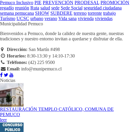
Pemuco Inclusivo
PIE
PREVENCIÓN
PRODESAL
PROMOCIÒN
regadío
reunión
Ruta
salud
sede
Sede Social
seguridad ciudadana
semana pemucana
SHOW
SUBDERE
terreno
torrente
trabajo
Turísmo
UCSC
urbano
verano
Vida sana
vivienda
viviendas
Municipalidad Pemuco
Bienvenidos a Pemuco, donde la calidez de nuestra gente, nuestras
tradiciones y nuestro entorno invitan a quedarse y disfrutar de ella.
Dirección:
San Martín #498
Horarios:
8:30-13:30 y 14:10-17:30
Teléfonos:
(42) 225 9500
Email:
info@munipemuco.cl
Noticias
RESTAURACIÓN TEMPLO CATÓLICO, COMUNA DE
PEMUCO
leer