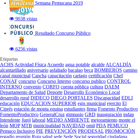
Semana Pemucana 2019
9038 vistas
Resultado Concurso Público
6256 vistas
Etiquetas
ACHS
Actividad Física
Acuerdo
agua potable
alcalde
ALCALDÍA
alcantarillado
aniversario
asfaltado
bacalao
beca
BOMBEROS
camino
canal municipal
Cancha
capacitación
cartago
certificación
Chef
CONAF
concurso
Concurso Interno
concurso publico
CONTROL
INTERNO
convenio
CORFO
cuenta pública
cultura
DAEM
Departamento de Salud
Deporte
Desarrollo Económico Local
desarrollo rural
DIDECO
DIEGO PORTALES
Discapacidad
EDLI
educación
EDUCACION SUPERIOR
egis municipal
ejercito
El
Ciprés
estación de monta equina
estudiantes
firma
Fomento Productivo
FomentoProductivo
GeneralCruz
gimnasio
GRD
inauguración
indap
Intendente
Junji
laboral
MEDIO AMBIENTE
mejoramiento
monte el
león
MOP
MTB
municipalidad
NAVIDAD
omil
PDA
PEMUCO
Pemuco Inclusivo
PIE
PREVENCIÓN
PRODESAL
PROMOCIÒN
regadío
reunión
Ruta
salud
sede
Sede Social
seguridad ciudadana