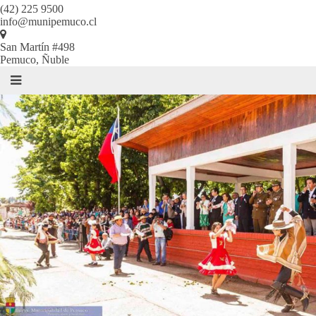
(42) 225 9500
info@munipemuco.cl
San Martín #498
Pemuco, Ñuble