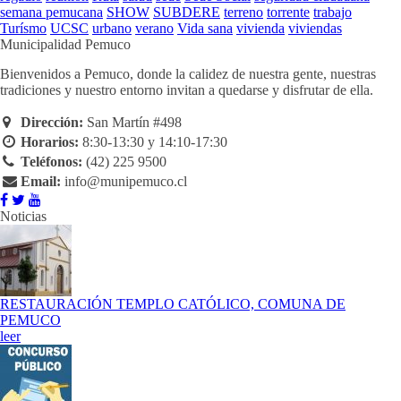
semana pemucana
SHOW
SUBDERE
terreno
torrente
trabajo
Turísmo
UCSC
urbano
verano
Vida sana
vivienda
viviendas
Municipalidad Pemuco
Bienvenidos a Pemuco, donde la calidez de nuestra gente, nuestras
tradiciones y nuestro entorno invitan a quedarse y disfrutar de ella.
Dirección:
San Martín #498
Horarios:
8:30-13:30 y 14:10-17:30
Teléfonos:
(42) 225 9500
Email:
info@munipemuco.cl
Noticias
RESTAURACIÓN TEMPLO CATÓLICO, COMUNA DE
PEMUCO
leer