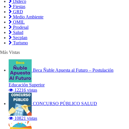
Dideco
Fiestas
GRD
Medio Ambiente
OMIL
Prodesal
Salud
Secplan
Turismo
Más Vistas
Beca Ñuble Apuesta al Futuro – Postulación
Educación Superior
12216 vistas
CONCURSO PÚBLICO SALUD
10821 vistas