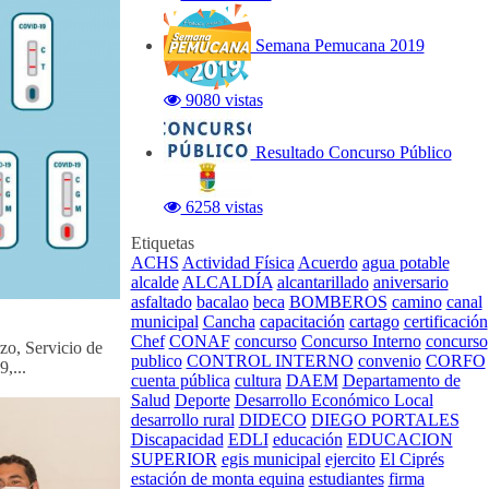
Semana Pemucana 2019
9080 vistas
Resultado Concurso Público
6258 vistas
Etiquetas
ACHS
Actividad Física
Acuerdo
agua potable
alcalde
ALCALDÍA
alcantarillado
aniversario
asfaltado
bacalao
beca
BOMBEROS
camino
canal
municipal
Cancha
capacitación
cartago
certificación
Chef
CONAF
concurso
Concurso Interno
concurso
, Servicio de
publico
CONTROL INTERNO
convenio
CORFO
,...
cuenta pública
cultura
DAEM
Departamento de
Salud
Deporte
Desarrollo Económico Local
desarrollo rural
DIDECO
DIEGO PORTALES
Discapacidad
EDLI
educación
EDUCACION
SUPERIOR
egis municipal
ejercito
El Ciprés
estación de monta equina
estudiantes
firma