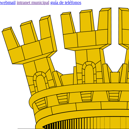
webmail
intranet municipal
guía de teléfonos