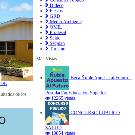
Dideco
Fiestas
GRD
Medio Ambiente
OMIL
Prodesal
Salud
Secplan
Turismo
Más Vistas
Beca Ñuble Apuesta al Futuro –
 DE
Postulación Educación Superior
ultados de los
12265 vistas
CONCURSO PÚBLICO
SALUD
10854 vistas