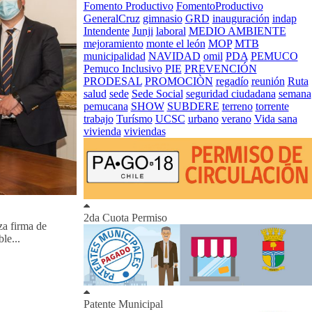
Fomento Productivo
FomentoProductivo
GeneralCruz
gimnasio
GRD
inauguración
indap
Intendente
Junji
laboral
MEDIO AMBIENTE
mejoramiento
monte el león
MOP
MTB
municipalidad
NAVIDAD
omil
PDA
PEMUCO
Pemuco Inclusivo
PIE
PREVENCIÓN
PRODESAL
PROMOCIÒN
regadío
reunión
Ruta
salud
sede
Sede Social
seguridad ciudadana
semana
pemucana
SHOW
SUBDERE
terreno
torrente
trabajo
Turísmo
UCSC
urbano
verano
Vida sana
vivienda
viviendas
2da Cuota Permiso
za firma de
le...
Patente Municipal