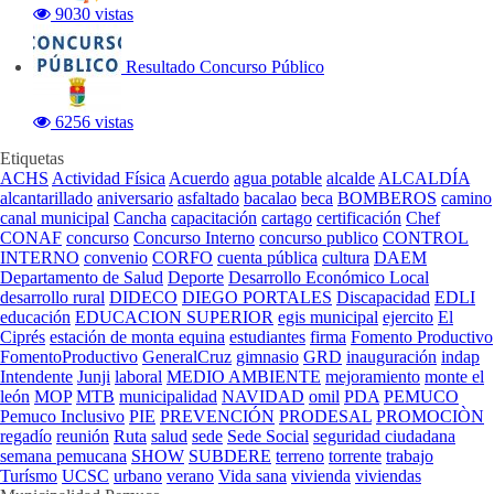
9030 vistas
Resultado Concurso Público
6256 vistas
Etiquetas
ACHS
Actividad Física
Acuerdo
agua potable
alcalde
ALCALDÍA
alcantarillado
aniversario
asfaltado
bacalao
beca
BOMBEROS
camino
canal municipal
Cancha
capacitación
cartago
certificación
Chef
CONAF
concurso
Concurso Interno
concurso publico
CONTROL
INTERNO
convenio
CORFO
cuenta pública
cultura
DAEM
Departamento de Salud
Deporte
Desarrollo Económico Local
desarrollo rural
DIDECO
DIEGO PORTALES
Discapacidad
EDLI
educación
EDUCACION SUPERIOR
egis municipal
ejercito
El
Ciprés
estación de monta equina
estudiantes
firma
Fomento Productivo
FomentoProductivo
GeneralCruz
gimnasio
GRD
inauguración
indap
Intendente
Junji
laboral
MEDIO AMBIENTE
mejoramiento
monte el
león
MOP
MTB
municipalidad
NAVIDAD
omil
PDA
PEMUCO
Pemuco Inclusivo
PIE
PREVENCIÓN
PRODESAL
PROMOCIÒN
regadío
reunión
Ruta
salud
sede
Sede Social
seguridad ciudadana
semana pemucana
SHOW
SUBDERE
terreno
torrente
trabajo
Turísmo
UCSC
urbano
verano
Vida sana
vivienda
viviendas