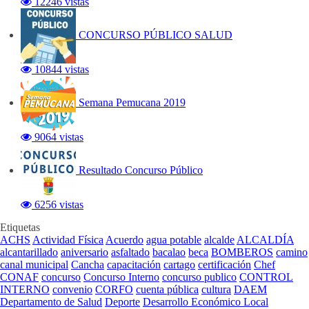
12246 vistas
CONCURSO PÚBLICO SALUD
10844 vistas
Semana Pemucana 2019
9064 vistas
Resultado Concurso Público
6256 vistas
Etiquetas
ACHS
Actividad Física
Acuerdo
agua potable
alcalde
ALCALDÍA
alcantarillado
aniversario
asfaltado
bacalao
beca
BOMBEROS
camino
canal municipal
Cancha
capacitación
cartago
certificación
Chef
CONAF
concurso
Concurso Interno
concurso publico
CONTROL
INTERNO
convenio
CORFO
cuenta pública
cultura
DAEM
Departamento de Salud
Deporte
Desarrollo Económico Local