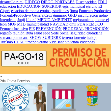
desarrollo rural
DIDECO
DIEGO PORTALES
Discapacidad
EDLI
educación
EDUCACION SUPERIOR
egis municipal
ejercito
El
Ciprés
estación de monta equina
estudiantes
firma
Fomento Productivo
FomentoProductivo
GeneralCruz
gimnasio
GRD
inauguración
indap
Intendente
Junji
laboral
MEDIO AMBIENTE
mejoramiento
monte el
león
MOP
MTB
municipalidad
NAVIDAD
omil
PDA
PEMUCO
Pemuco Inclusivo
PIE
PREVENCIÓN
PRODESAL
PROMOCIÒN
regadío
reunión
Ruta
salud
sede
Sede Social
seguridad ciudadana
semana pemucana
SHOW
SUBDERE
terreno
torrente
trabajo
Turísmo
UCSC
urbano
verano
Vida sana
vivienda
viviendas
2da Cuota Permiso