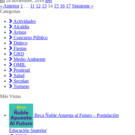
24 noviembre, 2016
leer
« Anterior
1
…
11
12
13
14
15
16
17
Siguiente »
Categorias
Actividades
Alcaldía
Avisos
Concurso Público
Dideco
Fiestas
GRD
Medio Ambiente
OMIL
Prodesal
Salud
Secplan
Turismo
Más Vistas
Beca Ñuble Apuesta al Futuro – Postulación
Educación Superior