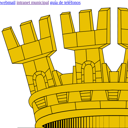
webmail
intranet municipal
guía de teléfonos