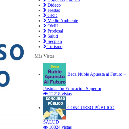
Dideco
Fiestas
GRD
Medio Ambiente
OMIL
Prodesal
Salud
Secplan
Turismo
Más Vistas
Beca Ñuble Apuesta al Futuro –
Postulación Educación Superior
12218 vistas
CONCURSO PÚBLICO
SALUD
10824 vistas