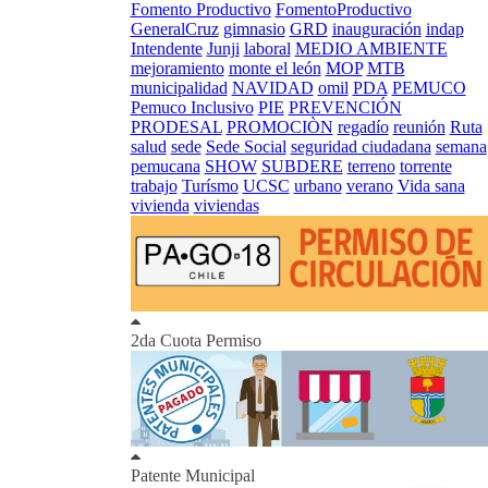
Fomento Productivo
FomentoProductivo
GeneralCruz
gimnasio
GRD
inauguración
indap
Intendente
Junji
laboral
MEDIO AMBIENTE
mejoramiento
monte el león
MOP
MTB
municipalidad
NAVIDAD
omil
PDA
PEMUCO
Pemuco Inclusivo
PIE
PREVENCIÓN
PRODESAL
PROMOCIÒN
regadío
reunión
Ruta
salud
sede
Sede Social
seguridad ciudadana
semana
pemucana
SHOW
SUBDERE
terreno
torrente
trabajo
Turísmo
UCSC
urbano
verano
Vida sana
vivienda
viviendas
2da Cuota Permiso
Patente Municipal