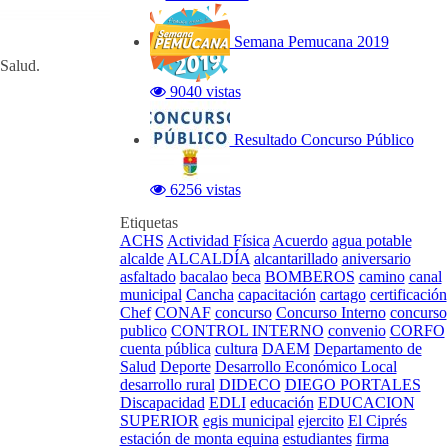
Semana Pemucana 2019
Salud.
9040 vistas
Resultado Concurso Público
6256 vistas
Etiquetas
ACHS
Actividad Física
Acuerdo
agua potable
alcalde
ALCALDÍA
alcantarillado
aniversario
asfaltado
bacalao
beca
BOMBEROS
camino
canal
municipal
Cancha
capacitación
cartago
certificación
Chef
CONAF
concurso
Concurso Interno
concurso
publico
CONTROL INTERNO
convenio
CORFO
cuenta pública
cultura
DAEM
Departamento de
Salud
Deporte
Desarrollo Económico Local
desarrollo rural
DIDECO
DIEGO PORTALES
Discapacidad
EDLI
educación
EDUCACION
SUPERIOR
egis municipal
ejercito
El Ciprés
estación de monta equina
estudiantes
firma