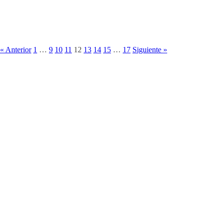
« Anterior
1
…
9
10
11
12
13
14
15
…
17
Siguiente »