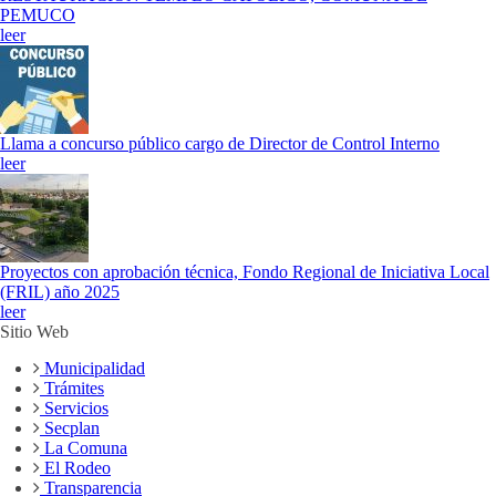
PEMUCO
leer
Llama a concurso público cargo de Director de Control Interno
leer
Proyectos con aprobación técnica, Fondo Regional de Iniciativa Local
(FRIL) año 2025
leer
Sitio Web
Municipalidad
Trámites
Servicios
Secplan
La Comuna
El Rodeo
Transparencia