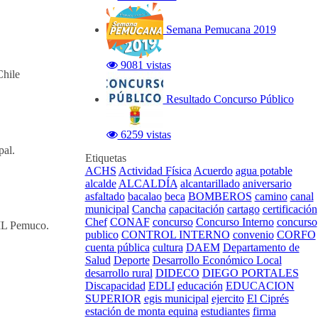
Semana Pemucana 2019
9081 vistas
Chile
Resultado Concurso Público
6259 vistas
pal.
Etiquetas
ACHS
Actividad Física
Acuerdo
agua potable
alcalde
ALCALDÍA
alcantarillado
aniversario
asfaltado
bacalao
beca
BOMBEROS
camino
canal
municipal
Cancha
capacitación
cartago
certificación
Chef
CONAF
concurso
Concurso Interno
concurso
MIL Pemuco.
publico
CONTROL INTERNO
convenio
CORFO
cuenta pública
cultura
DAEM
Departamento de
Salud
Deporte
Desarrollo Económico Local
desarrollo rural
DIDECO
DIEGO PORTALES
Discapacidad
EDLI
educación
EDUCACION
SUPERIOR
egis municipal
ejercito
El Ciprés
estación de monta equina
estudiantes
firma