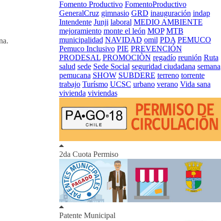
Fomento Productivo
FomentoProductivo
GeneralCruz
gimnasio
GRD
inauguración
indap
Intendente
Junji
laboral
MEDIO AMBIENTE
mejoramiento
monte el león
MOP
MTB
municipalidad
NAVIDAD
omil
PDA
PEMUCO
na.
Pemuco Inclusivo
PIE
PREVENCIÓN
PRODESAL
PROMOCIÒN
regadío
reunión
Ruta
salud
sede
Sede Social
seguridad ciudadana
semana
pemucana
SHOW
SUBDERE
terreno
torrente
trabajo
Turísmo
UCSC
urbano
verano
Vida sana
vivienda
viviendas
2da Cuota Permiso
Patente Municipal