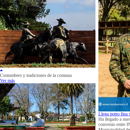
Costumbres y tradiciones de la comuna
Ver más
Llega potro fina 
Ha llegado a nues
convenio entre I
Municipalidad d