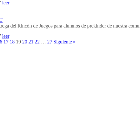
7
leer
JU
rega del Rincón de Juegos para alumnos de prekínder de nuestra comu
7
leer
6
17
18
19
20
21
22
…
27
Siguiente »