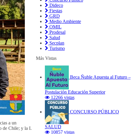
Dideco
Fiestas
GRD
Medio Ambiente
OMIL
Prodesal
Salud
Secplan
Turismo
Más Vistas
Beca Ñuble Apuesta al Futuro –
Postulación Educación Superior
12266 vistas
CONCURSO PÚBLICO
cias a un
SALUD
de Chile; y la I.
10857 vistas