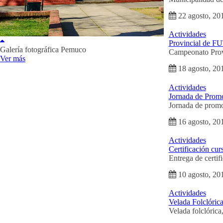
22 agosto, 20
Actividades
Provincial de 
Galería fotográfica Pemuco
Campeonato Provi
Ver más
18 agosto, 20
Actividades
Jornada de Promo
Jornada de promoc
16 agosto, 20
Actividades
Certificación cur
Entrega de certi
10 agosto, 20
Actividades
Velada Folclóric
Velada folclóric