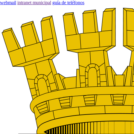
webmail
intranet municipal
guía de teléfonos