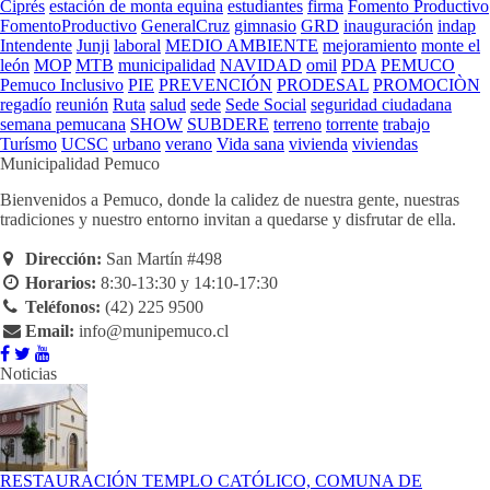
Ciprés
estación de monta equina
estudiantes
firma
Fomento Productivo
FomentoProductivo
GeneralCruz
gimnasio
GRD
inauguración
indap
Intendente
Junji
laboral
MEDIO AMBIENTE
mejoramiento
monte el
león
MOP
MTB
municipalidad
NAVIDAD
omil
PDA
PEMUCO
Pemuco Inclusivo
PIE
PREVENCIÓN
PRODESAL
PROMOCIÒN
regadío
reunión
Ruta
salud
sede
Sede Social
seguridad ciudadana
semana pemucana
SHOW
SUBDERE
terreno
torrente
trabajo
Turísmo
UCSC
urbano
verano
Vida sana
vivienda
viviendas
Municipalidad Pemuco
Bienvenidos a Pemuco, donde la calidez de nuestra gente, nuestras
tradiciones y nuestro entorno invitan a quedarse y disfrutar de ella.
Dirección:
San Martín #498
Horarios:
8:30-13:30 y 14:10-17:30
Teléfonos:
(42) 225 9500
Email:
info@munipemuco.cl
Noticias
RESTAURACIÓN TEMPLO CATÓLICO, COMUNA DE