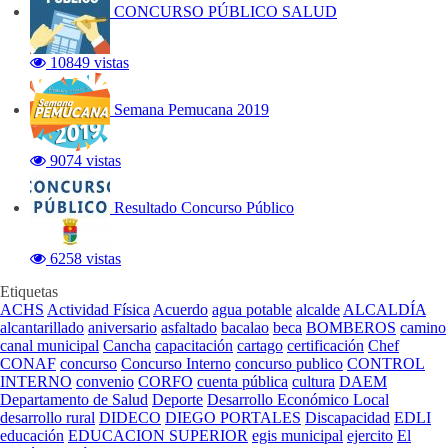
CONCURSO PÚBLICO SALUD
10849 vistas
Semana Pemucana 2019
9074 vistas
Resultado Concurso Público
6258 vistas
Etiquetas
ACHS
Actividad Física
Acuerdo
agua potable
alcalde
ALCALDÍA
alcantarillado
aniversario
asfaltado
bacalao
beca
BOMBEROS
camino
canal municipal
Cancha
capacitación
cartago
certificación
Chef
CONAF
concurso
Concurso Interno
concurso publico
CONTROL
INTERNO
convenio
CORFO
cuenta pública
cultura
DAEM
Departamento de Salud
Deporte
Desarrollo Económico Local
desarrollo rural
DIDECO
DIEGO PORTALES
Discapacidad
EDLI
educación
EDUCACION SUPERIOR
egis municipal
ejercito
El