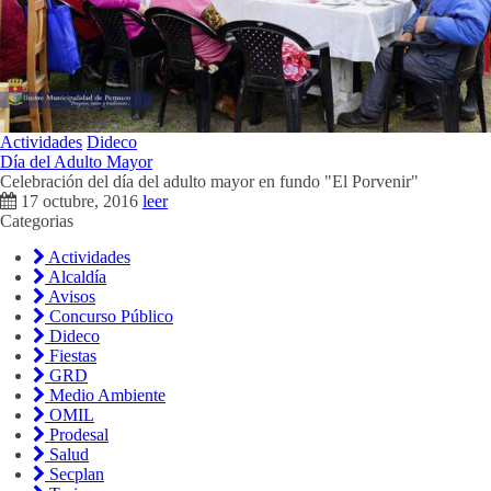
Actividades
Dideco
Día del Adulto Mayor
Celebración del día del adulto mayor en fundo "El Porvenir"
17 octubre, 2016
leer
Categorias
Actividades
Alcaldía
Avisos
Concurso Público
Dideco
Fiestas
GRD
Medio Ambiente
OMIL
Prodesal
Salud
Secplan