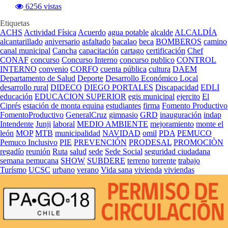
6256 vistas
Etiquetas
ACHS
Actividad Física
Acuerdo
agua potable
alcalde
ALCALDÍA
alcantarillado
aniversario
asfaltado
bacalao
beca
BOMBEROS
camino
canal municipal
Cancha
capacitación
cartago
certificación
Chef
CONAF
concurso
Concurso Interno
concurso publico
CONTROL
INTERNO
convenio
CORFO
cuenta pública
cultura
DAEM
Departamento de Salud
Deporte
Desarrollo Económico Local
desarrollo rural
DIDECO
DIEGO PORTALES
Discapacidad
EDLI
educación
EDUCACION SUPERIOR
egis municipal
ejercito
El
Ciprés
estación de monta equina
estudiantes
firma
Fomento Productivo
FomentoProductivo
GeneralCruz
gimnasio
GRD
inauguración
indap
Intendente
Junji
laboral
MEDIO AMBIENTE
mejoramiento
monte el
león
MOP
MTB
municipalidad
NAVIDAD
omil
PDA
PEMUCO
Pemuco Inclusivo
PIE
PREVENCIÓN
PRODESAL
PROMOCIÒN
regadío
reunión
Ruta
salud
sede
Sede Social
seguridad ciudadana
semana pemucana
SHOW
SUBDERE
terreno
torrente
trabajo
Turísmo
UCSC
urbano
verano
Vida sana
vivienda
viviendas