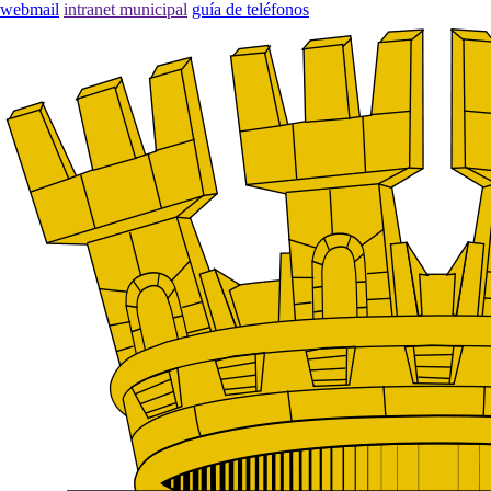
webmail
intranet municipal
guía de teléfonos