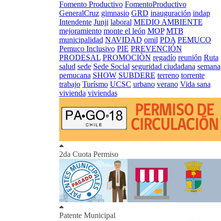
Fomento Productivo
FomentoProductivo
GeneralCruz
gimnasio
GRD
inauguración
indap
Intendente
Junji
laboral
MEDIO AMBIENTE
mejoramiento
monte el león
MOP
MTB
municipalidad
NAVIDAD
omil
PDA
PEMUCO
Pemuco Inclusivo
PIE
PREVENCIÓN
PRODESAL
PROMOCIÒN
regadío
reunión
Ruta
salud
sede
Sede Social
seguridad ciudadana
semana
pemucana
SHOW
SUBDERE
terreno
torrente
trabajo
Turísmo
UCSC
urbano
verano
Vida sana
vivienda
viviendas
2da Cuota Permiso
Patente Municipal