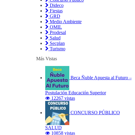
Dideco
Fiestas
GRD
Medio Ambiente
OMIL
Prodesal
Salud
Secplan
Turismo
Más Vistas
Beca Ñuble Apuesta al Futuro –
Postulación Educación Superior
12267 vistas
CONCURSO PÚBLICO
SALUD
10858 vistas