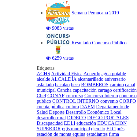
Semana Pemucana 2019
9083 vistas
Resultado Concurso Público
6259 vistas
Etiquetas
ACHS
Actividad Física
Acuerdo
agua potable
alcalde
ALCALDÍA
alcantarillado
aniversario
asfaltado
bacalao
beca
BOMBEROS
camino
canal
municipal
Cancha
capacitación
cartago
certificación
Chef
CONAF
concurso
Concurso Interno
concurso
publico
CONTROL INTERNO
convenio
CORFO
cuenta pública
cultura
DAEM
Departamento de
Salud
Deporte
Desarrollo Económico Local
desarrollo rural
DIDECO
DIEGO PORTALES
Discapacidad
EDLI
educación
EDUCACION
SUPERIOR
egis municipal
ejercito
El Ciprés
estación de monta equina
estudiantes
firma