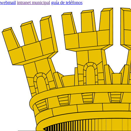
webmail
intranet municipal
guía de teléfonos