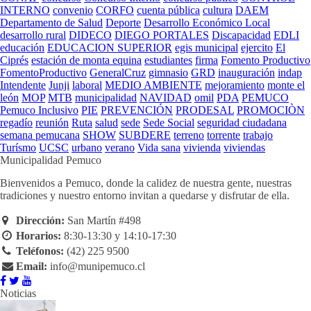
INTERNO
convenio
CORFO
cuenta pública
cultura
DAEM
Departamento de Salud
Deporte
Desarrollo Económico Local
desarrollo rural
DIDECO
DIEGO PORTALES
Discapacidad
EDLI
educación
EDUCACION SUPERIOR
egis municipal
ejercito
El
Ciprés
estación de monta equina
estudiantes
firma
Fomento Productivo
FomentoProductivo
GeneralCruz
gimnasio
GRD
inauguración
indap
Intendente
Junji
laboral
MEDIO AMBIENTE
mejoramiento
monte el
león
MOP
MTB
municipalidad
NAVIDAD
omil
PDA
PEMUCO
Pemuco Inclusivo
PIE
PREVENCIÓN
PRODESAL
PROMOCIÒN
regadío
reunión
Ruta
salud
sede
Sede Social
seguridad ciudadana
semana pemucana
SHOW
SUBDERE
terreno
torrente
trabajo
Turísmo
UCSC
urbano
verano
Vida sana
vivienda
viviendas
Municipalidad Pemuco
Bienvenidos a Pemuco, donde la calidez de nuestra gente, nuestras
tradiciones y nuestro entorno invitan a quedarse y disfrutar de ella.
Dirección:
San Martín #498
Horarios:
8:30-13:30 y 14:10-17:30
Teléfonos:
(42) 225 9500
Email:
info@munipemuco.cl
Noticias