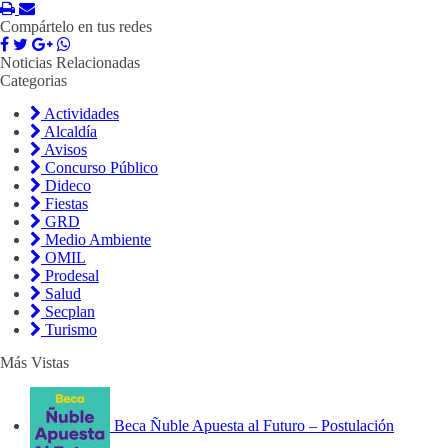
Compártelo en tus redes
Noticias Relacionadas
Categorias
Actividades
Alcaldía
Avisos
Concurso Público
Dideco
Fiestas
GRD
Medio Ambiente
OMIL
Prodesal
Salud
Secplan
Turismo
Más Vistas
Beca Ñuble Apuesta al Futuro – Postulación