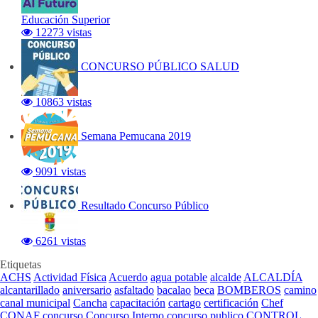
Educación Superior
12273 vistas
CONCURSO PÚBLICO SALUD
10863 vistas
Semana Pemucana 2019
9091 vistas
Resultado Concurso Público
6261 vistas
Etiquetas
ACHS
Actividad Física
Acuerdo
agua potable
alcalde
ALCALDÍA
alcantarillado
aniversario
asfaltado
bacalao
beca
BOMBEROS
camino
canal municipal
Cancha
capacitación
cartago
certificación
Chef
CONAF
concurso
Concurso Interno
concurso publico
CONTROL