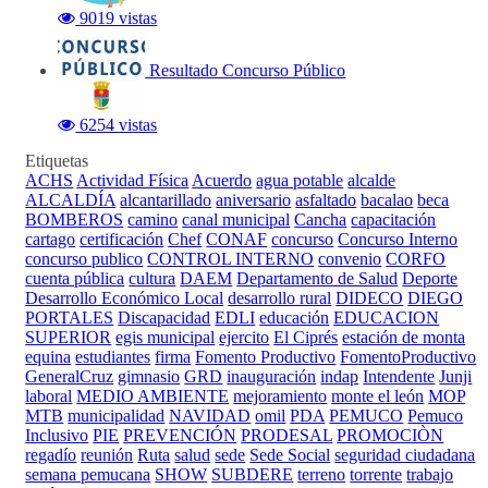
9019 vistas
Resultado Concurso Público
6254 vistas
Etiquetas
ACHS
Actividad Física
Acuerdo
agua potable
alcalde
ALCALDÍA
alcantarillado
aniversario
asfaltado
bacalao
beca
BOMBEROS
camino
canal municipal
Cancha
capacitación
cartago
certificación
Chef
CONAF
concurso
Concurso Interno
concurso publico
CONTROL INTERNO
convenio
CORFO
cuenta pública
cultura
DAEM
Departamento de Salud
Deporte
Desarrollo Económico Local
desarrollo rural
DIDECO
DIEGO
PORTALES
Discapacidad
EDLI
educación
EDUCACION
SUPERIOR
egis municipal
ejercito
El Ciprés
estación de monta
equina
estudiantes
firma
Fomento Productivo
FomentoProductivo
GeneralCruz
gimnasio
GRD
inauguración
indap
Intendente
Junji
laboral
MEDIO AMBIENTE
mejoramiento
monte el león
MOP
MTB
municipalidad
NAVIDAD
omil
PDA
PEMUCO
Pemuco
Inclusivo
PIE
PREVENCIÓN
PRODESAL
PROMOCIÒN
regadío
reunión
Ruta
salud
sede
Sede Social
seguridad ciudadana
semana pemucana
SHOW
SUBDERE
terreno
torrente
trabajo