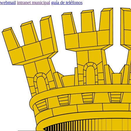
webmail
intranet municipal
guía de teléfonos