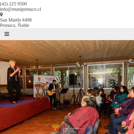
(42) 225 9500
info@munipemuco.cl
San Martín #498
Pemuco, Ñuble