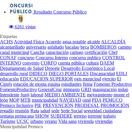
Resultado Concurso Público
6261 vistas
Etiquetas
ACHS
Actividad Física
Acuerdo
agua potable
alcalde
ALCALDÍA
alcantarillado
aniversario
asfaltado
bacalao
beca
BOMBEROS
camino
canal municipal
Cancha
capacitación
cartago
certificación
Chef
CONAF
concurso
Concurso Interno
concurso publico
CONTROL
INTERNO
convenio
CORFO
cuenta pública
cultura
DAEM
Departamento de Salud
Deporte
Desarrollo Económico Local
desarrollo rural
DIDECO
DIEGO PORTALES
Discapacidad
EDLI
educación
EDUCACION SUPERIOR
egis municipal
ejercito
El
Ciprés
estación de monta equina
estudiantes
firma
Fomento Productivo
FomentoProductivo
GeneralCruz
gimnasio
GRD
inauguración
indap
Intendente
Junji
laboral
MEDIO AMBIENTE
mejoramiento
monte el
león
MOP
MTB
municipalidad
NAVIDAD
omil
PDA
PEMUCO
Pemuco Inclusivo
PIE
PREVENCIÓN
PRODESAL
PROMOCIÒN
regadío
reunión
Ruta
salud
sede
Sede Social
seguridad ciudadana
semana pemucana
SHOW
SUBDERE
terreno
torrente
trabajo
Turísmo
UCSC
urbano
verano
Vida sana
vivienda
viviendas
Municipalidad Pemuco