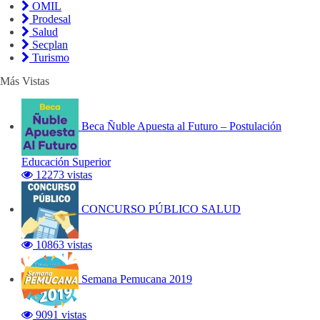
OMIL
Prodesal
Salud
Secplan
Turismo
Más Vistas
Beca Ñuble Apuesta al Futuro – Postulación
Educación Superior
12273 vistas
CONCURSO PÚBLICO SALUD
10863 vistas
Semana Pemucana 2019
9091 vistas