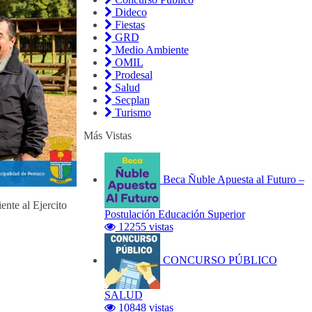
Dideco
Fiestas
GRD
Medio Ambiente
OMIL
Prodesal
Salud
Secplan
Turismo
Más Vistas
Beca Ñuble Apuesta al Futuro –
ente al Ejercito
Postulación Educación Superior
12255 vistas
CONCURSO PÚBLICO
SALUD
10848 vistas