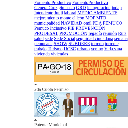
Fomento Productivo
FomentoProductivo
GeneralCruz
gimnasio
GRD
inauguración
indap
Intendente
Junji
laboral
MEDIO AMBIENTE
mejoramiento
monte el león
MOP
MTB
municipalidad
NAVIDAD
omil
PDA
PEMUCO
Pemuco Inclusivo
PIE
PREVENCIÓN
PRODESAL
PROMOCIÒN
regadío
reunión
Ruta
salud
sede
Sede Social
seguridad ciudadana
semana
pemucana
SHOW
SUBDERE
terreno
torrente
trabajo
Turísmo
UCSC
urbano
verano
Vida sana
vivienda
viviendas
2da Cuota Permiso
Patente Municipal