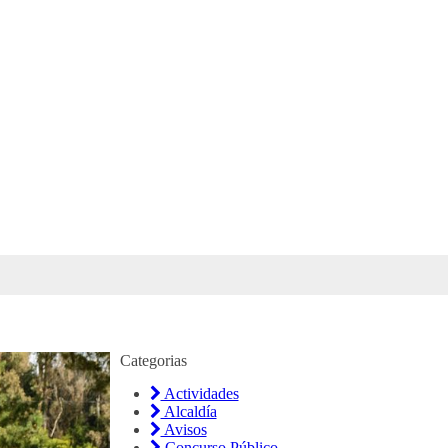
Categorias
Actividades
Alcaldía
Avisos
Concurso Público