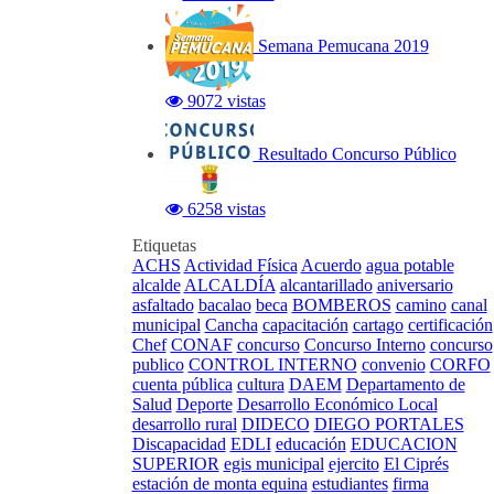
Semana Pemucana 2019
9072 vistas
Resultado Concurso Público
6258 vistas
Etiquetas
ACHS
Actividad Física
Acuerdo
agua potable
alcalde
ALCALDÍA
alcantarillado
aniversario
asfaltado
bacalao
beca
BOMBEROS
camino
canal
municipal
Cancha
capacitación
cartago
certificación
Chef
CONAF
concurso
Concurso Interno
concurso
publico
CONTROL INTERNO
convenio
CORFO
cuenta pública
cultura
DAEM
Departamento de
Salud
Deporte
Desarrollo Económico Local
desarrollo rural
DIDECO
DIEGO PORTALES
Discapacidad
EDLI
educación
EDUCACION
SUPERIOR
egis municipal
ejercito
El Ciprés
estación de monta equina
estudiantes
firma