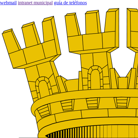
webmail
intranet municipal
guía de teléfonos