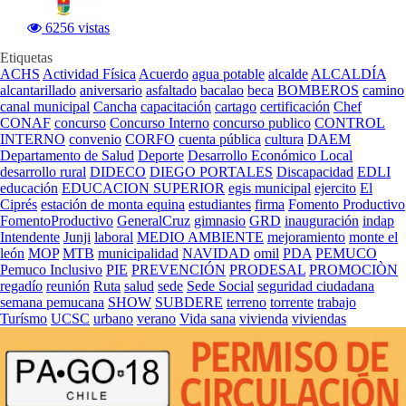
6256 vistas
Etiquetas
ACHS
Actividad Física
Acuerdo
agua potable
alcalde
ALCALDÍA
alcantarillado
aniversario
asfaltado
bacalao
beca
BOMBEROS
camino
canal municipal
Cancha
capacitación
cartago
certificación
Chef
CONAF
concurso
Concurso Interno
concurso publico
CONTROL
INTERNO
convenio
CORFO
cuenta pública
cultura
DAEM
Departamento de Salud
Deporte
Desarrollo Económico Local
desarrollo rural
DIDECO
DIEGO PORTALES
Discapacidad
EDLI
educación
EDUCACION SUPERIOR
egis municipal
ejercito
El
Ciprés
estación de monta equina
estudiantes
firma
Fomento Productivo
FomentoProductivo
GeneralCruz
gimnasio
GRD
inauguración
indap
Intendente
Junji
laboral
MEDIO AMBIENTE
mejoramiento
monte el
león
MOP
MTB
municipalidad
NAVIDAD
omil
PDA
PEMUCO
Pemuco Inclusivo
PIE
PREVENCIÓN
PRODESAL
PROMOCIÒN
regadío
reunión
Ruta
salud
sede
Sede Social
seguridad ciudadana
semana pemucana
SHOW
SUBDERE
terreno
torrente
trabajo
Turísmo
UCSC
urbano
verano
Vida sana
vivienda
viviendas