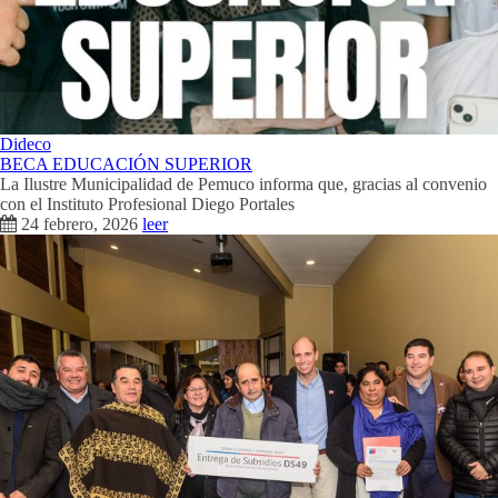
Dideco
BECA EDUCACIÓN SUPERIOR
La Ilustre Municipalidad de Pemuco informa que, gracias al convenio
con el Instituto Profesional Diego Portales
24 febrero, 2026
leer