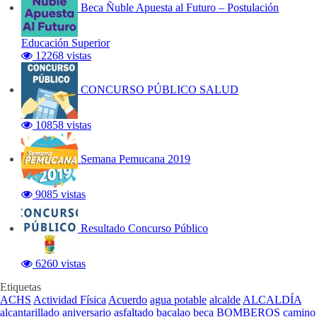
Beca Ñuble Apuesta al Futuro – Postulación
Educación Superior
12268 vistas
CONCURSO PÚBLICO SALUD
10858 vistas
Semana Pemucana 2019
9085 vistas
Resultado Concurso Público
6260 vistas
Etiquetas
ACHS
Actividad Física
Acuerdo
agua potable
alcalde
ALCALDÍA
alcantarillado
aniversario
asfaltado
bacalao
beca
BOMBEROS
camino