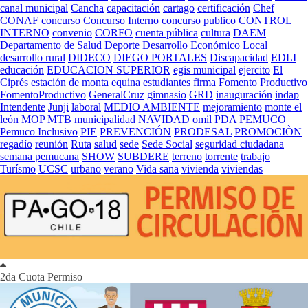
canal municipal
Cancha
capacitación
cartago
certificación
Chef
CONAF
concurso
Concurso Interno
concurso publico
CONTROL
INTERNO
convenio
CORFO
cuenta pública
cultura
DAEM
Departamento de Salud
Deporte
Desarrollo Económico Local
desarrollo rural
DIDECO
DIEGO PORTALES
Discapacidad
EDLI
educación
EDUCACION SUPERIOR
egis municipal
ejercito
El
Ciprés
estación de monta equina
estudiantes
firma
Fomento Productivo
FomentoProductivo
GeneralCruz
gimnasio
GRD
inauguración
indap
Intendente
Junji
laboral
MEDIO AMBIENTE
mejoramiento
monte el
león
MOP
MTB
municipalidad
NAVIDAD
omil
PDA
PEMUCO
Pemuco Inclusivo
PIE
PREVENCIÓN
PRODESAL
PROMOCIÒN
regadío
reunión
Ruta
salud
sede
Sede Social
seguridad ciudadana
semana pemucana
SHOW
SUBDERE
terreno
torrente
trabajo
Turísmo
UCSC
urbano
verano
Vida sana
vivienda
viviendas
2da Cuota Permiso