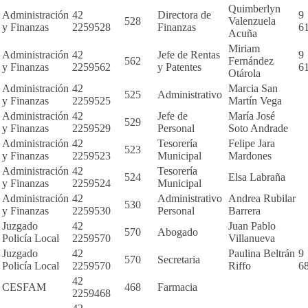
Quimberlyn
Administración
42
Directora de
9
528
Valenzuela
y Finanzas
2259528
Finanzas
6
Acuña
Miriam
Administración
42
Jefe de Rentas
9
562
Fernández
y Finanzas
2259562
y Patentes
6
Otárola
Administración
42
Marcia San
525
Administrativo
y Finanzas
2259525
Martín Vega
Administración
42
Jefe de
María José
529
y Finanzas
2259529
Personal
Soto Andrade
Administración
42
Tesorería
Felipe Jara
523
y Finanzas
2259523
Municipal
Mardones
Administración
42
Tesorería
524
Elsa Labraña
y Finanzas
2259524
Municipal
Administración
42
Administrativo
Andrea Rubilar
530
y Finanzas
2259530
Personal
Barrera
Juzgado
42
Juan Pablo
570
Abogado
Policía Local
2259570
Villanueva
Juzgado
42
Paulina Beltrán
9
570
Secretaria
Policía Local
2259570
Riffo
6
42
CESFAM
468
Farmacia
2259468