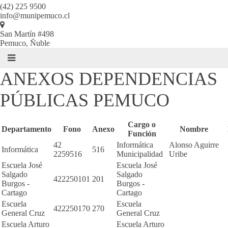
(42) 225 9500
info@munipemuco.cl
San Martín #498
Pemuco, Ñuble
ANEXOS DEPENDENCIAS
PÚBLICAS PEMUCO
Cargo o
Departamento
Fono
Anexo
Nombre
Función
42
Informática
Alonso Aguirre
Informática
516
2259516
Municipalidad
Uribe
Escuela José
Escuela José
Salgado
Salgado
422250101
201
Burgos -
Burgos -
Cartago
Cartago
Escuela
Escuela
422250170
270
General Cruz
General Cruz
Escuela Arturo
Escuela Arturo