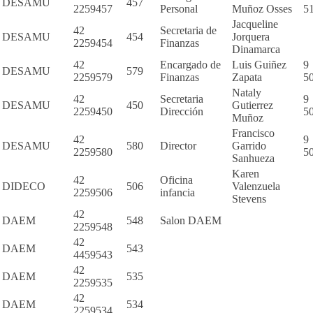
DESAMU
457
2259457
Personal
Muñoz Osses
5
Jacqueline
42
Secretaria de
DESAMU
454
Jorquera
2259454
Finanzas
Dinamarca
42
Encargado de
Luis Guiñez
9
DESAMU
579
2259579
Finanzas
Zapata
5
Nataly
42
Secretaria
9
DESAMU
450
Gutierrez
2259450
Dirección
5
Muñoz
Francisco
42
9
DESAMU
580
Director
Garrido
2259580
5
Sanhueza
Karen
42
Oficina
DIDECO
506
Valenzuela
2259506
infancia
Stevens
42
DAEM
548
Salon DAEM
2259548
42
DAEM
543
4459543
42
DAEM
535
2259535
42
DAEM
534
2259534