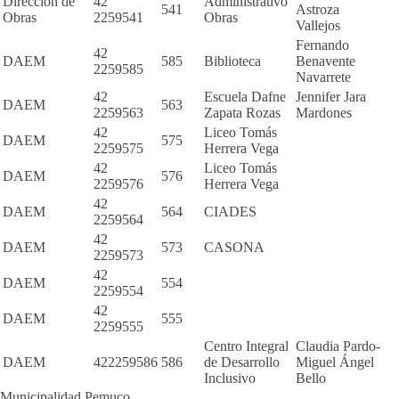
Dirección de
42
Administrativo
541
Astroza
Obras
2259541
Obras
Vallejos
Fernando
42
DAEM
585
Biblioteca
Benavente
2259585
Navarrete
42
Escuela Dafne
Jennifer Jara
DAEM
563
2259563
Zapata Rozas
Mardones
42
Liceo Tomás
DAEM
575
2259575
Herrera Vega
42
Liceo Tomás
DAEM
576
2259576
Herrera Vega
42
DAEM
564
CIADES
2259564
42
DAEM
573
CASONA
2259573
42
DAEM
554
2259554
42
DAEM
555
2259555
Centro Integral
Claudia Pardo-
DAEM
422259586
586
de Desarrollo
Miguel Ángel
Inclusivo
Bello
Municipalidad Pemuco