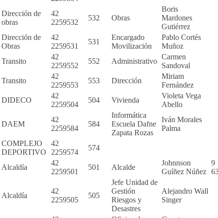
Boris
Dirección de
42
532
Obras
Mardones
obras
2259532
Gutiérrez
Dirección de
42
Encargado
Pablo Cortés
531
Obras
2259531
Movilización
Muñoz
42
Carmen
Transito
552
Administrativo
2259552
Sandoval
42
Miriam
Transito
553
Dirección
2259553
Fernández
42
Violeta Vega
DIDECO
504
Vivienda
2259504
Abello
Informática
42
Iván Morales
DAEM
584
Escuela Dafne
2259584
Palma
Zapata Rozas
COMPLEJO
42
574
DEPORTIVO
2259574
42
Johnnson
9
Alcaldía
501
Alcalde
2259501
Guíñez Núñez
6
Jefe Unidad de
42
Gestión
Alejandro Wall
Alcaldía
505
2259505
Riesgos y
Singer
Desastres