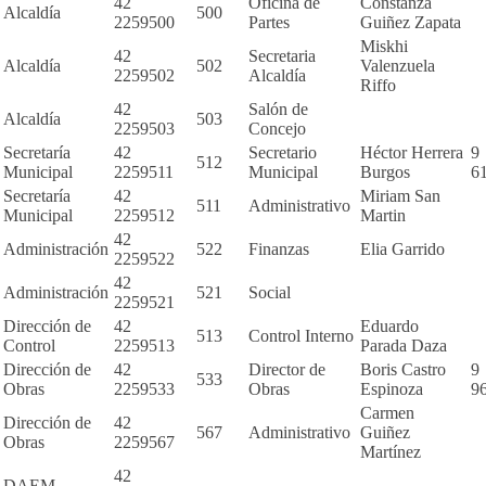
42
Oficina de
Constanza
Alcaldía
500
2259500
Partes
Guiñez Zapata
Miskhi
42
Secretaria
Alcaldía
502
Valenzuela
2259502
Alcaldía
Riffo
42
Salón de
Alcaldía
503
2259503
Concejo
Secretaría
42
Secretario
Héctor Herrera
9
512
Municipal
2259511
Municipal
Burgos
6
Secretaría
42
Miriam San
511
Administrativo
Municipal
2259512
Martin
42
Administración
522
Finanzas
Elia Garrido
2259522
42
Administración
521
Social
2259521
Dirección de
42
Eduardo
513
Control Interno
Control
2259513
Parada Daza
Dirección de
42
Director de
Boris Castro
9
533
Obras
2259533
Obras
Espinoza
9
Carmen
Dirección de
42
567
Administrativo
Guiñez
Obras
2259567
Martínez
42
DAEM