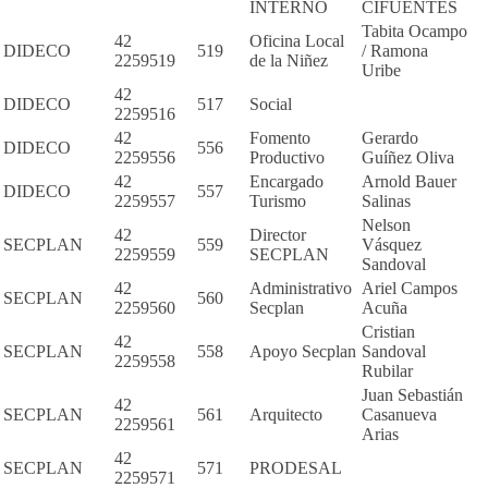
INTERNO
CIFUENTES
Tabita Ocampo
42
Oficina Local
DIDECO
519
/ Ramona
2259519
de la Niñez
Uribe
42
DIDECO
517
Social
2259516
42
Fomento
Gerardo
DIDECO
556
2259556
Productivo
Guíñez Oliva
42
Encargado
Arnold Bauer
DIDECO
557
2259557
Turismo
Salinas
Nelson
42
Director
SECPLAN
559
Vásquez
2259559
SECPLAN
Sandoval
42
Administrativo
Ariel Campos
SECPLAN
560
2259560
Secplan
Acuña
Cristian
42
SECPLAN
558
Apoyo Secplan
Sandoval
2259558
Rubilar
Juan Sebastián
42
SECPLAN
561
Arquitecto
Casanueva
2259561
Arias
42
SECPLAN
571
PRODESAL
2259571