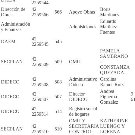
2259544
Dirección de
42
Boris
566
Apoyo Obras
Obras
2259566
Mardones
Eduardo
Administración
Adquisiciones
Martínez
y Finanzas
Fuentes
42
DAEM
545
2259545
PAMELA
SAMBRANO
42
SECPLAN
509
OMIL
–
2259509
CONSTANZA
QUEZADA
42
Administrativo
Carolina
DIDECO
508
2259508
Dideco
Ramos Ruiz
Andrea
42
Director
9
DIDECO
507
Figueroa
2259507
DIDECO
6
Gonzalez
42
Registro social
DIDECO
514
2259514
de hogares
OMIL Y
KATHERINE
42
SECRETARIA
LUENGO Y
SECPLAN
510
2259510
CONTROL
LORENA