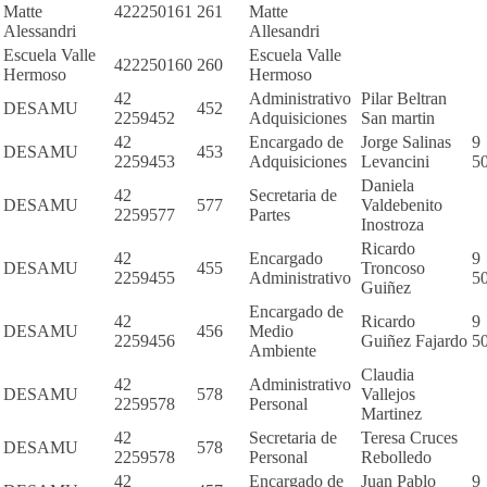
Matte
422250161
261
Matte
Alessandri
Allesandri
Escuela Valle
Escuela Valle
422250160
260
Hermoso
Hermoso
42
Administrativo
Pilar Beltran
DESAMU
452
2259452
Adquisiciones
San martin
42
Encargado de
Jorge Salinas
9
DESAMU
453
2259453
Adquisiciones
Levancini
5
Daniela
42
Secretaria de
DESAMU
577
Valdebenito
2259577
Partes
Inostroza
Ricardo
42
Encargado
9
DESAMU
455
Troncoso
2259455
Administrativo
5
Guiñez
Encargado de
42
Ricardo
9
DESAMU
456
Medio
2259456
Guiñez Fajardo
5
Ambiente
Claudia
42
Administrativo
DESAMU
578
Vallejos
2259578
Personal
Martinez
42
Secretaria de
Teresa Cruces
DESAMU
578
2259578
Personal
Rebolledo
42
Encargado de
Juan Pablo
9