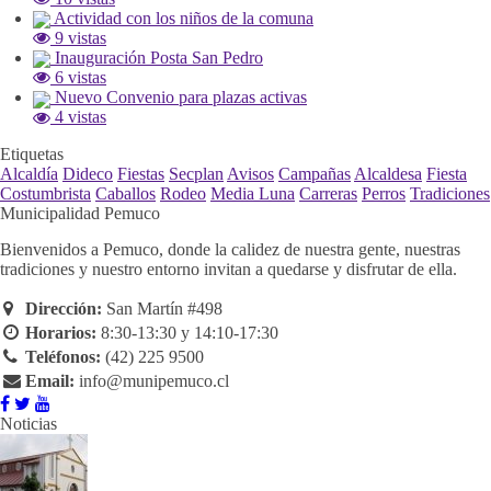
Actividad con los niños de la comuna
9 vistas
Inauguración Posta San Pedro
6 vistas
Nuevo Convenio para plazas activas
4 vistas
Etiquetas
Alcaldía
Dideco
Fiestas
Secplan
Avisos
Campañas
Alcaldesa
Fiesta
Costumbrista
Caballos
Rodeo
Media Luna
Carreras
Perros
Tradiciones
Municipalidad Pemuco
Bienvenidos a Pemuco, donde la calidez de nuestra gente, nuestras
tradiciones y nuestro entorno invitan a quedarse y disfrutar de ella.
Dirección:
San Martín #498
Horarios:
8:30-13:30 y 14:10-17:30
Teléfonos:
(42) 225 9500
Email:
info@munipemuco.cl
Noticias