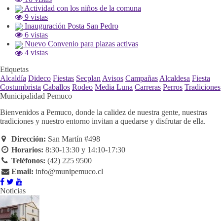
Actividad con los niños de la comuna
9 vistas
Inauguración Posta San Pedro
6 vistas
Nuevo Convenio para plazas activas
4 vistas
Etiquetas
Alcaldía
Dideco
Fiestas
Secplan
Avisos
Campañas
Alcaldesa
Fiesta
Costumbrista
Caballos
Rodeo
Media Luna
Carreras
Perros
Tradiciones
Municipalidad Pemuco
Bienvenidos a Pemuco, donde la calidez de nuestra gente, nuestras
tradiciones y nuestro entorno invitan a quedarse y disfrutar de ella.
Dirección:
San Martín #498
Horarios:
8:30-13:30 y 14:10-17:30
Teléfonos:
(42) 225 9500
Email:
info@munipemuco.cl
Noticias