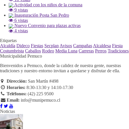
Actividad con los niños de la comuna
9 vistas
Inauguración Posta San Pedro
6 vistas
Nuevo Convenio para plazas activas
4 vistas
Etiquetas
Alcaldía
Dideco
Fiestas
Secplan
Avisos
Campañas
Alcaldesa
Fiesta
Costumbrista
Caballos
Rodeo
Media Luna
Carreras
Perros
Tradiciones
Municipalidad Pemuco
Bienvenidos a Pemuco, donde la calidez de nuestra gente, nuestras
tradiciones y nuestro entorno invitan a quedarse y disfrutar de ella.
Dirección:
San Martín #498
Horarios:
8:30-13:30 y 14:10-17:30
Teléfonos:
(42) 225 9500
Email:
info@munipemuco.cl
Noticias