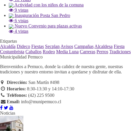
Actividad con los niños de la comuna
9 vistas
Inauguración Posta San Pedro
6 vistas
Nuevo Convenio para plazas activas
4 vistas
Etiquetas
Alcaldía
Dideco
Fiestas
Secplan
Avisos
Campañas
Alcaldesa
Fiesta
Costumbrista
Caballos
Rodeo
Media Luna
Carreras
Perros
Tradiciones
Municipalidad Pemuco
Bienvenidos a Pemuco, donde la calidez de nuestra gente, nuestras
tradiciones y nuestro entorno invitan a quedarse y disfrutar de ella.
Dirección:
San Martín #498
Horarios:
8:30-13:30 y 14:10-17:30
Teléfonos:
(42) 225 9500
Email:
info@munipemuco.cl
Noticias