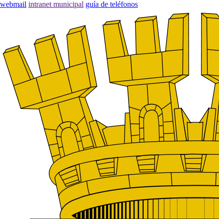
webmail
intranet municipal
guía de teléfonos