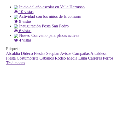
Inicio del año escolar en Valle Hermoso
10 vistas
Actividad con los niños de la comuna
9 vistas
Inauguración Posta San Pedro
6 vistas
Nuevo Convenio para plazas activas
4 vistas
Etiquetas
Alcaldía
Dideco
Fiestas
Secplan
Avisos
Campañas
Alcaldesa
Fiesta Costumbrista
Caballos
Rodeo
Media Luna
Carreras
Perros
Tradiciones