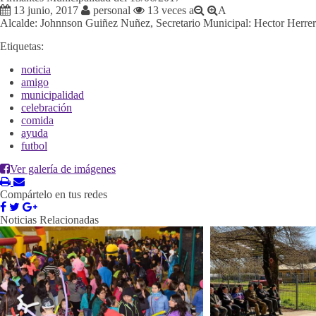
13 junio, 2017
personal
13 veces
a
A
Alcalde: Johnnson Guiñez Nuñez, Secretario Municipal: Hector Herre
Etiquetas:
noticia
amigo
municipalidad
celebración
comida
ayuda
futbol
Ver galería de imágenes
Compártelo en tus redes
Noticias Relacionadas