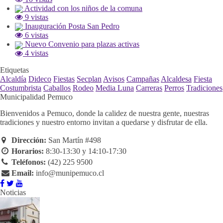
Actividad con los niños de la comuna
9 vistas
Inauguración Posta San Pedro
6 vistas
Nuevo Convenio para plazas activas
4 vistas
Etiquetas
Alcaldía
Dideco
Fiestas
Secplan
Avisos
Campañas
Alcaldesa
Fiesta
Costumbrista
Caballos
Rodeo
Media Luna
Carreras
Perros
Tradiciones
Municipalidad Pemuco
Bienvenidos a Pemuco, donde la calidez de nuestra gente, nuestras
tradiciones y nuestro entorno invitan a quedarse y disfrutar de ella.
Dirección:
San Martín #498
Horarios:
8:30-13:30 y 14:10-17:30
Teléfonos:
(42) 225 9500
Email:
info@munipemuco.cl
Noticias