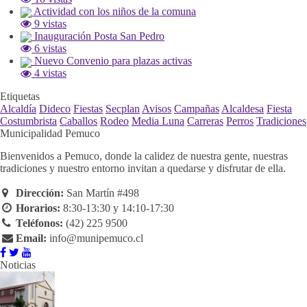
Actividad con los niños de la comuna
9 vistas
Inauguración Posta San Pedro
6 vistas
Nuevo Convenio para plazas activas
4 vistas
Etiquetas
Alcaldía
Dideco
Fiestas
Secplan
Avisos
Campañas
Alcaldesa
Fiesta
Costumbrista
Caballos
Rodeo
Media Luna
Carreras
Perros
Tradiciones
Municipalidad Pemuco
Bienvenidos a Pemuco, donde la calidez de nuestra gente, nuestras
tradiciones y nuestro entorno invitan a quedarse y disfrutar de ella.
Dirección:
San Martín #498
Horarios:
8:30-13:30 y 14:10-17:30
Teléfonos:
(42) 225 9500
Email:
info@munipemuco.cl
Noticias